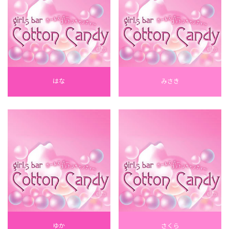
はな
みさき
ゆか
さくら