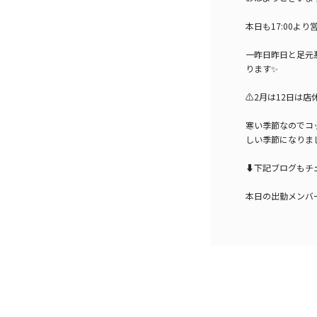
本日も17:00よ
一昨日昨日と足元
ります✨
⚠️2月は12日は店
寒い季節なのでコ
しい季節になりま
⬇️下記ブログもチ
本日の出勤メンバ