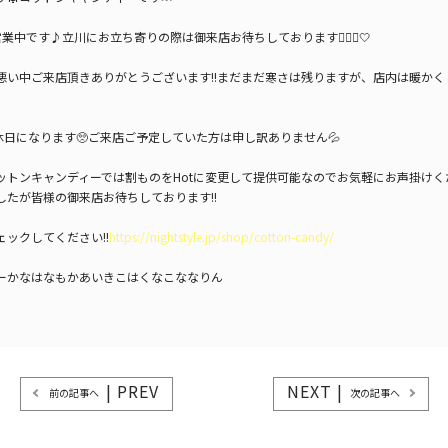
り営業中です♪
立川にお立ち寄りの際は御来店お待ちしております🙇🏻‍♂️🤍
悪い中ご来店頂きありがとうございます!!
まだまだ寒さは残りますが、店内は暖かく
休日になります🥺
ご来店ご予定していた方は申し訳ありません💦
ットンキャンディーでは割ものをHotに変更して提供可能なのでお気軽にお声掛けくだ
したが皆様の御来店お待ちしております!!
ェックしてください!!
https://nightstyle.jp/shop/cotton-candy/
ー
かな
はな
もか
あいき
こはく
なこ
なな
りん
| PREV
NEXT |
前の記事へ
次の記事へ